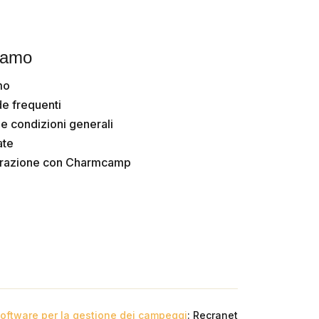
iamo
mo
e frequenti
 e condizioni generali
ate
orazione con Charmcamp
oftware per la gestione dei campeggi
: Recranet