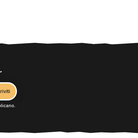
r
riviti
licano.