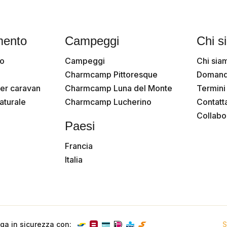
mento
Campeggi
Chi s
to
Campeggi
Chi sia
Charmcamp Pittoresque
Domand
er caravan
Charmcamp Luna del Monte
Termini
turale
Charmcamp Lucherino
Contatt
Collab
Paesi
Francia
Italia
ga in sicurezza con:
S