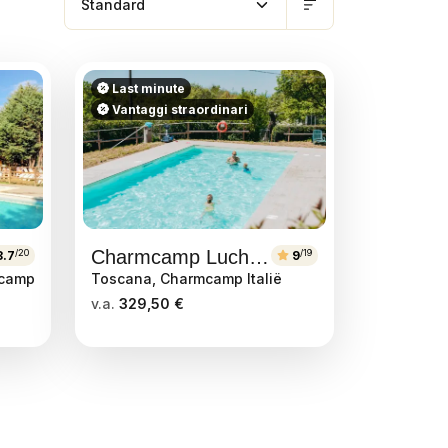
Last minute
Vantaggi straordinari
Charmcamp Lucherino
/20
/19
.7
9
mcamp
Toscana, Charmcamp Italië
v.a.
329,50 €