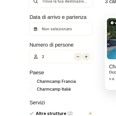
3 ca
Data di arrivo e partenza
V
Numero di persone
Paese
Occ
v.a.
Charmcamp Francia
Charmcamp Italië
Servizi
Altre strutture
(2)