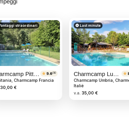
mpeggi
antaggi straordinari
Last minute
Charmcamp Pittoresque
Charmcamp Luna del Monte
/30
9.6
8
itania, Charmcamp Francia
Charmcamp Umbria, Char
Italië
30,00 €
v.a.
35,00 €