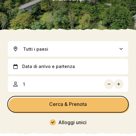
Piccole campeggi
Servizio personalizzato
Cerca & Prenota
Alloggi unici